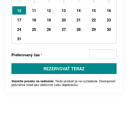
3
4
5
6
7
8
9
10
11
12
13
14
15
16
17
18
19
20
21
22
23
24
25
26
27
28
29
30
31
Preferovaný čas
*
REZERVOVAŤ TERAZ
Tento produkt je na vyžiadanie. Dostupnosť
Vezmite prosím na vedomie:
potvrdíme hneď ako obdržíme vašu objednávku.