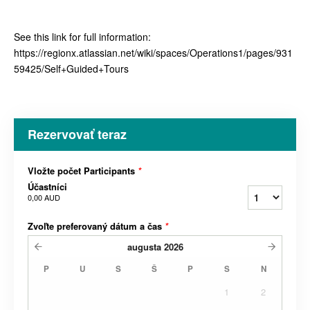
See this link for full information:
https://regionx.atlassian.net/wiki/spaces/Operations1/pages/931
59425/Self+Guided+Tours
Rezervovať teraz
Vložte počet Participants
*
Účastníci
0,00 AUD
Zvoľte preferovaný dátum a čas
*
augusta
2026
P
U
S
Š
P
S
N
1
2