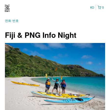
KO
0
전화 번호
Fiji & PNG Info Night