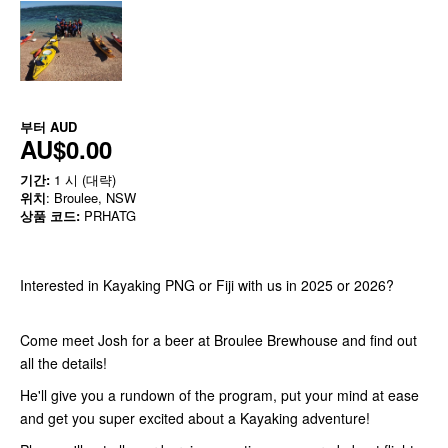
부터
AUD
AU$0.00
기간:
1 시 (대략)
위치
: Broulee, NSW
상품 코드:
PRHATG
Interested in Kayaking PNG or Fiji with us in 2025 or 2026?
Come meet Josh for a beer at Broulee Brewhouse and find out
all the details!
He'll give you a rundown of the program, put your mind at ease
and get you super excited about a Kayaking adventure!