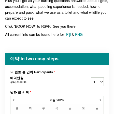
Plus you'll get all your burning questions answered about flights,
accomodation, what paddling experience is needed, how to
prepare and pack, what we use as a toilet and what wildlife you
can expect to see!
Click "BOOK NOW" to RSVP. See you there!
All current info can be found here for
Fiji
&
PNG
예약 in two easy steps
의 번호 를 입력 Participants
*
예약인원
부터
AU$0.00
날짜 를 선택
*
8월
2026
월
화
수
목
금
토
일