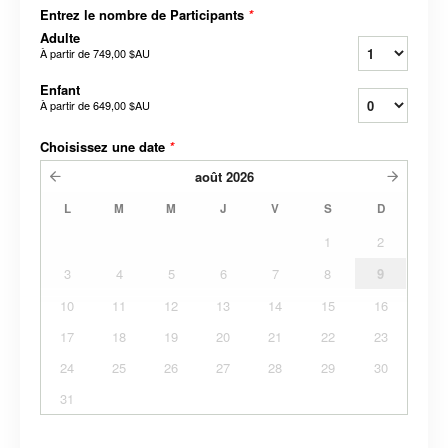
Entrez le nombre de Participants
*
Adulte
À partir de
749,00 $AU
Enfant
À partir de
649,00 $AU
Choisissez une date
*
août
2026
L
M
M
J
V
S
D
1
2
3
4
5
6
7
8
9
10
11
12
13
14
15
16
17
18
19
20
21
22
23
24
25
26
27
28
29
30
31